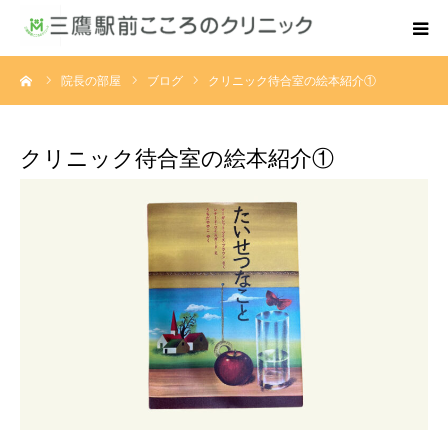
ーム
院長の部屋
ブログ
クリニック待合室の絵本紹介①
はじめての方へ
医師・クリニック紹介
クリニック待合室の絵本紹介①
診療のご案内
診療時間・アクセス
オンライン予約